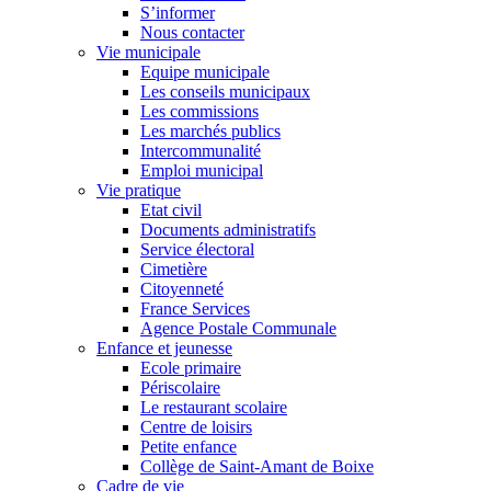
S’informer
Nous contacter
Vie municipale
Equipe municipale
Les conseils municipaux
Les commissions
Les marchés publics
Intercommunalité
Emploi municipal
Vie pratique
Etat civil
Documents administratifs
Service électoral
Cimetière
Citoyenneté
France Services
Agence Postale Communale
Enfance et jeunesse
Ecole primaire
Périscolaire
Le restaurant scolaire
Centre de loisirs
Petite enfance
Collège de Saint-Amant de Boixe
Cadre de vie