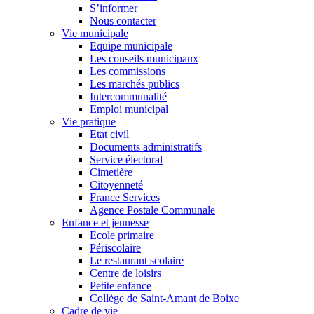
S’informer
Nous contacter
Vie municipale
Equipe municipale
Les conseils municipaux
Les commissions
Les marchés publics
Intercommunalité
Emploi municipal
Vie pratique
Etat civil
Documents administratifs
Service électoral
Cimetière
Citoyenneté
France Services
Agence Postale Communale
Enfance et jeunesse
Ecole primaire
Périscolaire
Le restaurant scolaire
Centre de loisirs
Petite enfance
Collège de Saint-Amant de Boixe
Cadre de vie