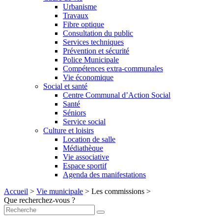
Urbanisme
Travaux
Fibre optique
Consultation du public
Services techniques
Prévention et sécurité
Police Municipale
Compétences extra-communales
Vie économique
Social et santé
Centre Communal d’Action Social
Santé
Séniors
Service social
Culture et loisirs
Location de salle
Médiathèque
Vie associative
Espace sportif
Agenda des manifestations
Accueil
>
Vie municipale
>
Les commissions
>
Que recherchez-vous ?