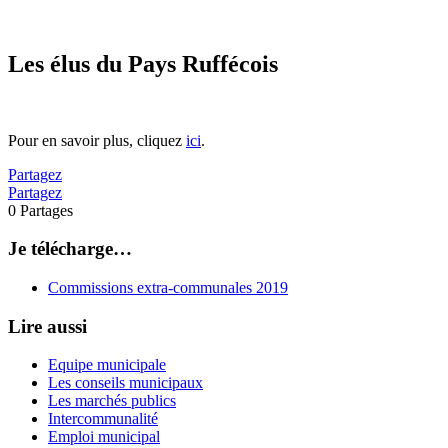
Les élus du Pays Ruffécois
Pour en savoir plus, cliquez
ici
.
Partagez
Partagez
0
Partages
Je télécharge…
Commissions extra-communales 2019
Lire aussi
Equipe municipale
Les conseils municipaux
Les marchés publics
Intercommunalité
Emploi municipal