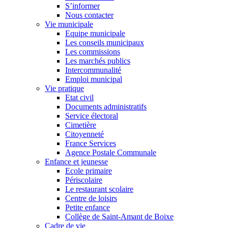
S’informer
Nous contacter
Vie municipale
Equipe municipale
Les conseils municipaux
Les commissions
Les marchés publics
Intercommunalité
Emploi municipal
Vie pratique
Etat civil
Documents administratifs
Service électoral
Cimetière
Citoyenneté
France Services
Agence Postale Communale
Enfance et jeunesse
Ecole primaire
Périscolaire
Le restaurant scolaire
Centre de loisirs
Petite enfance
Collège de Saint-Amant de Boixe
Cadre de vie