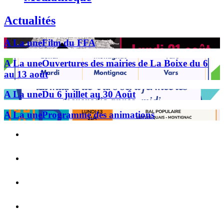
Actualités
A La une
Film du FFA
A La une
Ouvertures des mairies de La Boixe du 6
au 13 août
A La une
Du 6 juillet au 30 Août
A La une
Programme des animations