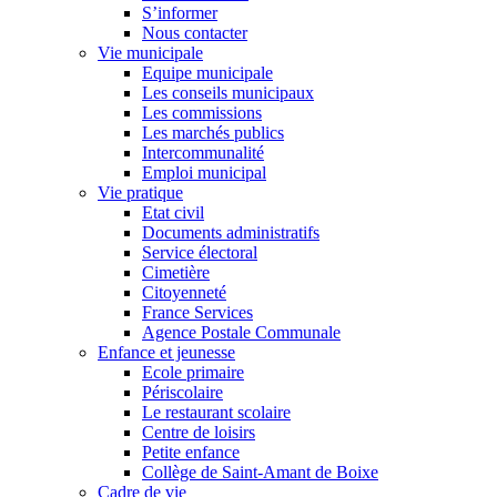
S’informer
Nous contacter
Vie municipale
Equipe municipale
Les conseils municipaux
Les commissions
Les marchés publics
Intercommunalité
Emploi municipal
Vie pratique
Etat civil
Documents administratifs
Service électoral
Cimetière
Citoyenneté
France Services
Agence Postale Communale
Enfance et jeunesse
Ecole primaire
Périscolaire
Le restaurant scolaire
Centre de loisirs
Petite enfance
Collège de Saint-Amant de Boixe
Cadre de vie